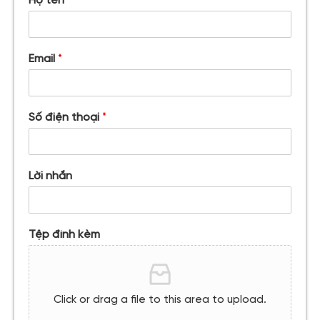
Họ tên
*
Email
*
Số điện thoại
*
Lời nhắn
Tệp đính kèm
Click or drag a file to this area to upload.