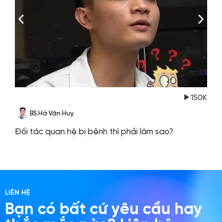
150K
BS Hà Văn Huy
Đối tác quan hệ bị bệnh thì phải làm sao?
S
h
LIÊN HỆ
Bạn có bất cứ yêu cầu hay