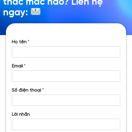
thắc mắc nào? Liên hệ
ngay:
Họ tên
*
Email
*
Số điện thoại
*
Lời nhắn