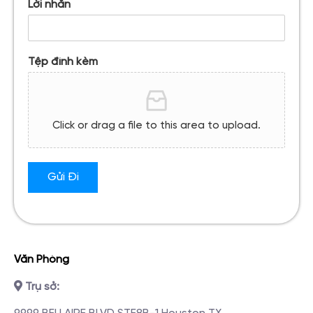
Lời nhắn
Tệp đính kèm
Click or drag a file to this area to upload.
Gửi Đi
Văn Phòng
Trụ sở: