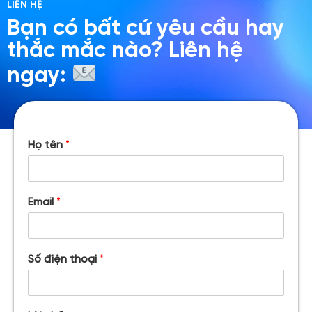
LIÊN HỆ
Bạn có bất cứ yêu cầu hay
thắc mắc nào? Liên hệ
ngay:
Họ tên
*
Email
*
Số điện thoại
*