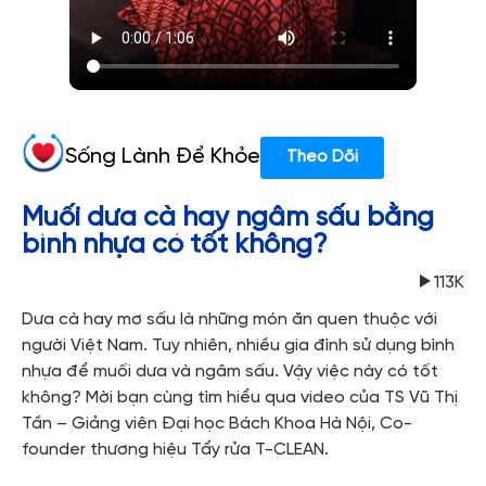
Sống Lành Để Khỏe
Theo Dõi
Muối dưa cà hay ngâm sấu bằng
bình nhựa có tốt không?
113K
Dưa cà hay mơ sấu là những món ăn quen thuộc với
người Việt Nam. Tuy nhiên, nhiều gia đình sử dụng bình
nhựa để muối dưa và ngâm sấu. Vậy việc này có tốt
không? Mời bạn cùng tìm hiểu qua video của TS Vũ Thị
Tần – Giảng viên Đại học Bách Khoa Hà Nội, Co-
founder thương hiệu Tẩy rửa T-CLEAN.