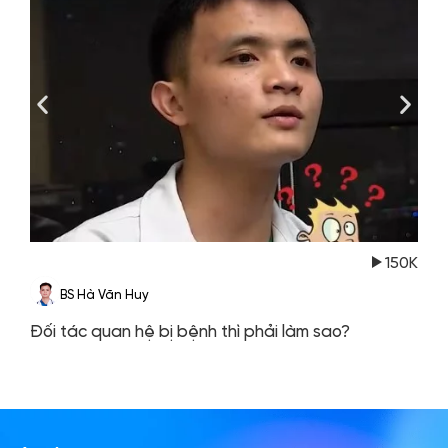
150K
BS Hà Văn Huy
Đối tác quan hệ bị bệnh thì phải làm sao?
S
h