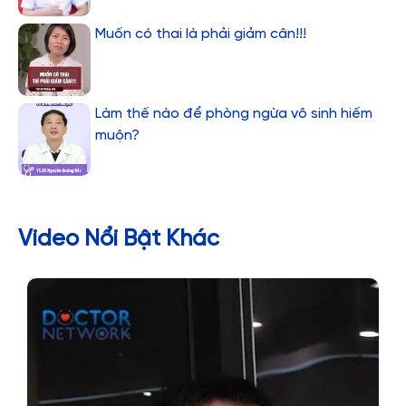
Muốn có thai là phải giảm cân!!!
Làm thế nào để phòng ngừa vô sinh hiếm
muộn?
Video Nổi Bật Khác