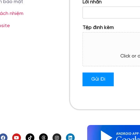
h bảo mật
Lời nhắn
rách nhiệm
site
Tệp đính kèm
Click or 
Gửi Đi