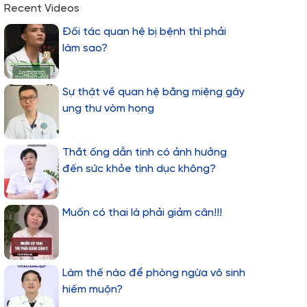
Recent Videos
Đối tác quan hệ bị bệnh thì phải
làm sao?
Sự thật về quan hệ bằng miệng gây
ung thư vòm họng
Thắt ống dẫn tinh có ảnh hưởng
đến sức khỏe tình dục không?
Muốn có thai là phải giảm cân!!!
Làm thế nào để phòng ngừa vô sinh
hiếm muộn?