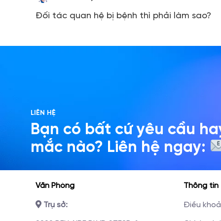
Đối tác quan hệ bị bệnh thì phải làm sao?
LIÊN HỆ
Bạn có bất cứ yêu cầu ha
mắc nào? Liên hệ ngay:
Văn Phòng
Thông tin
Trụ sở:
Điều khoả