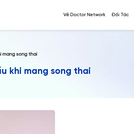
Về Doctor Network
Đối Tác
i mang song thai
u khi mang song thai