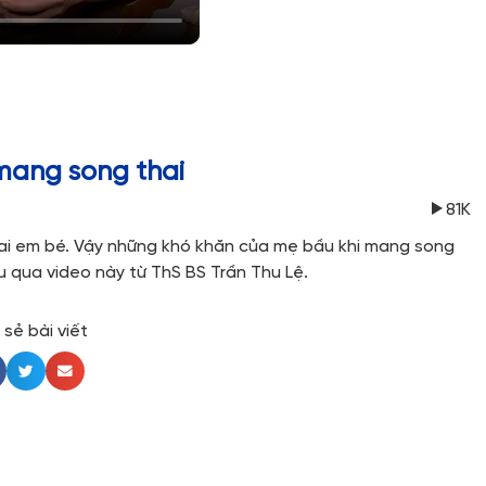
mang song thai
81K
 hai em bé. Vậy những khó khăn của mẹ bầu khi mang song
ểu qua video này từ ThS BS Trần Thu Lệ.
 sẻ bài viết