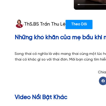
ThS.BS Trần Thu Lệ
Theo Dõi
Những khó khăn của mẹ bầu khi 
Song thai có nghĩa là việc mang thai cùng một lúc
thai có khác gì so với thai đơn. Mời bạn cùng tìm hi
Chia
Video Nổi Bật Khác