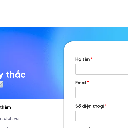
Họ tên
*
y thắc
Email
*
Số điện thoại
*
 thêm
n dịch vụ