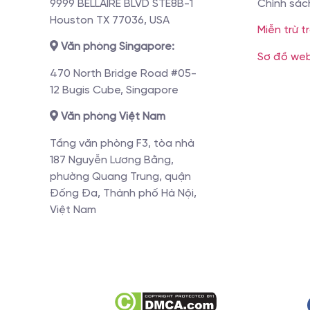
9999 BELLAIRE BLVD STE8B-1
Chính sác
Houston TX 77036, USA
Miễn trừ t
Văn phòng Singapore:
Sơ đồ web
470 North Bridge Road #05-
12 Bugis Cube, Singapore
Văn phòng Việt Nam
Tầng văn phòng F3, tòa nhà
187 Nguyễn Lương Bằng,
phường Quang Trung, quận
Đống Đa, Thành phố Hà Nội,
Việt Nam